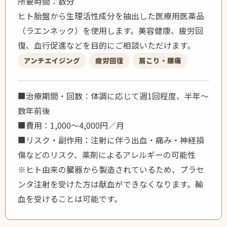
所要時間：数分
ヒト胎盤から生理活性成分を抽出した医療用医薬品
（ラエンネック）を使用します。美容健康、疲労回
復、血行促進などを目的にご相談いただけます。
アンチエイジング
疲労回復
肩こり・腰痛
■治療期間・回数：体調に応じて週1回程度、半年〜
数年前後
■費用：1,000〜4,000円／月
■リスク・副作用：注射に伴う出血・痛み・神経損
傷などのリスク、薬剤によるアレルギーの可能性
※ヒト由来の臓器から製造されているため、プラセ
ンタ注射を受けた方は献血ができなくなります。輸
血を受けることは可能です。