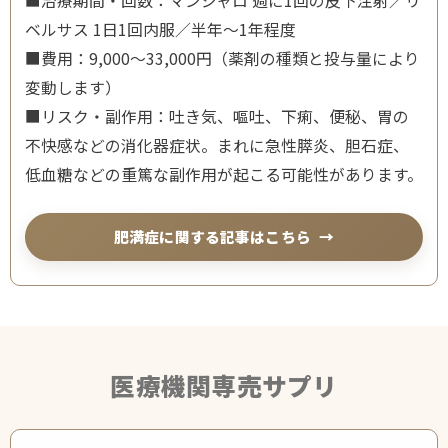
■治療期間・回数：マンジャロ 週に1回の皮下注射／リ
ベルサス 1日1回内服／半年〜1年程度
■費用：9,000〜33,000円（薬剤の種類と投与量により
変動します）
■リスク・副作用：吐き気、嘔吐、下痢、便秘、胃の
不快感などの消化器症状。まれに急性膵炎、胆石症、
低血糖などの重篤な副作用が起こる可能性があります。
肥満症に関する記事はこちら
医療機関専売サプリ