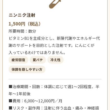
ニンニク注射
1,500円（税込）
所要時間：数分
ビタミンB1を主成分とし、新陳代謝やエネルギー代
謝のサポートを目的とした注射です。にんにくが
入っているわけではありません。
疲労回復
夏バテ
冷え性
体調を崩しやすい方
■治療期間・回数：体調に応じて週1〜2回程度、半
年〜1年前後
■費用：6,000〜12,000円／月
■リスク・副作用：注射に伴う出血・痛み・神経損