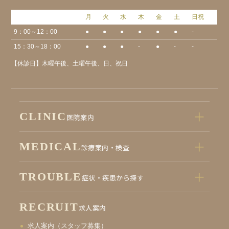
月
火
水
木
金
土
日祝
9：00～12：00
●
●
●
●
●
●
-
15：30～18：00
●
●
●
-
●
-
-
【休診日】木曜午後、土曜午後、日、祝日
CLINIC
医院案内
MEDICAL
診療案内・検査
TROUBLE
症状・疾患から探す
RECRUIT
求人案内
求人案内（スタッフ募集）