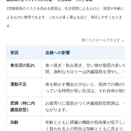
2型糖尿病のリスクを高める要因は、生活習慣によるものと、体質や年齢に
よるものに整理できます。これらが多く重なるほど、発症しやすくなりま
す。
横にスクロールできます →
要因
血糖への影響
食生活の乱れ
食べ過ぎ・飲み過ぎ、甘い物や脂質の多い食
間。過剰なカロリーは内臓脂肪を増やし、イ
運動不足
体を動かす機会が少ないと、筋肉での糖の消
っている時間が長い生活は、それ自体が独立
肥満（特に内
お腹周りに脂肪がつく内臓脂肪型肥満は、イ
臓脂肪型）
ながります。
加齢
年齢とともに膵臓の機能や筋肉量が低下しま
く疑われる人の割合は加齢とともに高まり、特