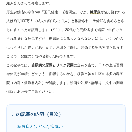
組み合わさって発症します。
厚生労働省の令和6年「国民健康・栄養調査」では、
糖尿病
が強く疑われる
人は約1,100万人（成人の約10人に1人）と推計され、予備群を含めるとさ
らに多くの方が該当します
（注1）
。20代から高齢者まで幅広い年代でみ
られる身近な病気ですが、糖尿病になる人とならない人には、いくつかの
はっきりした違いがあります。原因を理解し、関係する生活習慣を見直す
ことで、発症の予防や改善が期待できます。
この記事では、
糖尿病の原因とリスク要因
に焦点を当て、日々の生活習慣
や体質が血糖にどのように影響するのかを、横浜市神奈川区の本多内科医
院（内科・循環器内科）が解説します。診断や治療の詳細は、文中の関連
情報もあわせてご覧ください。
この記事の内容（目次）
糖尿病とはどんな病気か