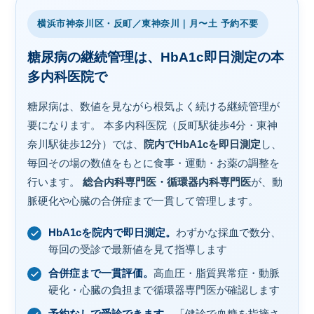
横浜市神奈川区・反町／東神奈川｜月〜土 予約不要
糖尿病の継続管理は、HbA1c即日測定の本
多内科医院で
糖尿病は、数値を見ながら根気よく続ける継続管理が
要になります。 本多内科医院（反町駅徒歩4分・東神
奈川駅徒歩12分）では、
院内でHbA1cを即日測定
し、
毎回その場の数値をもとに食事・運動・お薬の調整を
行います。
総合内科専門医・循環器内科専門医
が、動
脈硬化や心臓の合併症まで一貫して管理します。
HbA1cを院内で即日測定。
わずかな採血で数分、
毎回の受診で最新値を見て指導します
合併症まで一貫評価。
高血圧・脂質異常症・動脈
硬化・心臓の負担まで循環器専門医が確認します