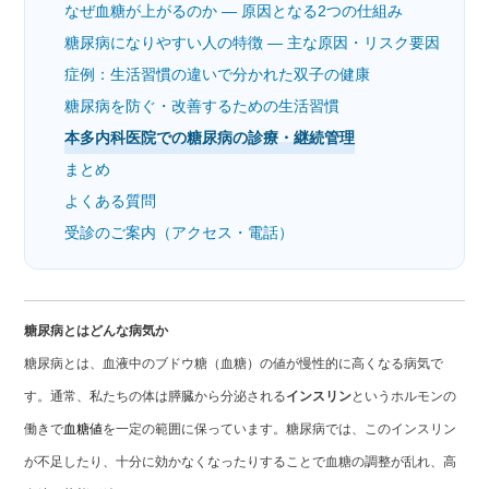
なぜ血糖が上がるのか ― 原因となる2つの仕組み
糖尿病になりやすい人の特徴 ― 主な原因・リスク要因
症例：生活習慣の違いで分かれた双子の健康
糖尿病を防ぐ・改善するための生活習慣
本多内科医院での糖尿病の診療・継続管理
まとめ
よくある質問
受診のご案内（アクセス・電話）
糖尿病とはどんな病気か
糖尿病とは、血液中のブドウ糖（血糖）の値が慢性的に高くなる病気で
す。通常、私たちの体は膵臓から分泌される
インスリン
というホルモンの
働きで
血糖値
を一定の範囲に保っています。糖尿病では、このインスリン
が不足したり、十分に効かなくなったりすることで血糖の調整が乱れ、高