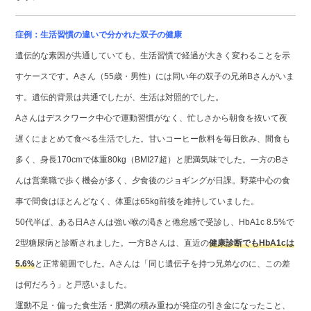
症例：生活習慣の違いで分かれた双子の健康
遺伝的な素因が共通していても、生活習慣で経過が大きく変わることを示
すケースです。Aさん（55歳・男性）には同い年の双子の兄弟Bさんがいま
す。遺伝的背景は共通でしたが、生活は対照的でした。
Aさんはデスクワーク中心で運動習慣がなく、忙しさから朝食を抜いて夜
遅くにまとめて食べる生活でした。甘いコーヒー飲料を毎日飲み、間食も
多く、身長170cmで体重80kg（BMI27超）と肥満気味でした。一方のBさ
んは営業職で歩く機会が多く、夕食後のジョギングが日課。野菜中心の食
事で間食はほとんどなく、体重は65kg前後を維持していました。
50代半ば、ある日Aさんは強い喉の渇きと倦怠感で受診し、HbA1c 8.5%で
2型糖尿病と診断されました。一方Bさんは、直近の
健康診断でもHbA1cは
5.6%
と正常範囲でした。Aさんは「同じ遺伝子を持つ兄弟なのに、この差
は何だろう」と戸惑いました。
運動不足・偏った食生活・肥満の積み重ねが発症の引き金になったこと、