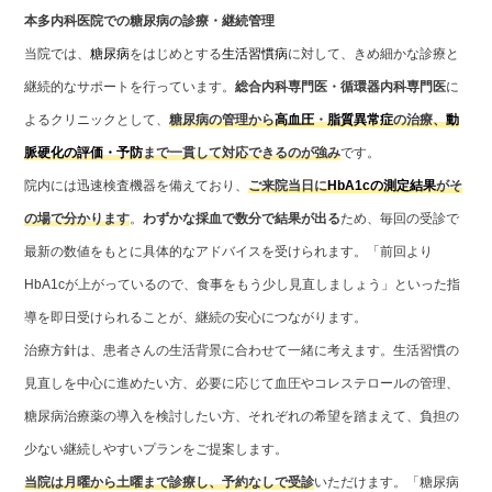
本多内科医院での糖尿病の診療・継続管理
当院では、
糖尿病
をはじめとする
生活習慣病
に対して、きめ細かな診療と
継続的なサポートを行っています。
総合内科専門医・循環器内科専門医
に
よるクリニックとして、
糖尿病の管理から
高血圧
・
脂質異常症
の治療、
動
脈硬化の評価・予防
まで一貫して対応できるのが強み
です。
院内には迅速検査機器を備えており、
ご来院当日に
HbA1cの測定結果
がそ
の場で分かります
。
わずかな採血で数分で結果が出る
ため、毎回の受診で
最新の数値をもとに具体的なアドバイスを受けられます。「前回より
HbA1cが上がっているので、食事をもう少し見直しましょう」といった指
導を即日受けられることが、継続の安心につながります。
治療方針は、患者さんの生活背景に合わせて一緒に考えます。生活習慣の
見直しを中心に進めたい方、必要に応じて血圧やコレステロールの管理、
糖尿病治療薬の導入を検討したい方、それぞれの希望を踏まえて、負担の
少ない継続しやすいプランをご提案します。
当院は
月曜から土曜まで診療
し、
予約なしで受診
いただけます。「糖尿病