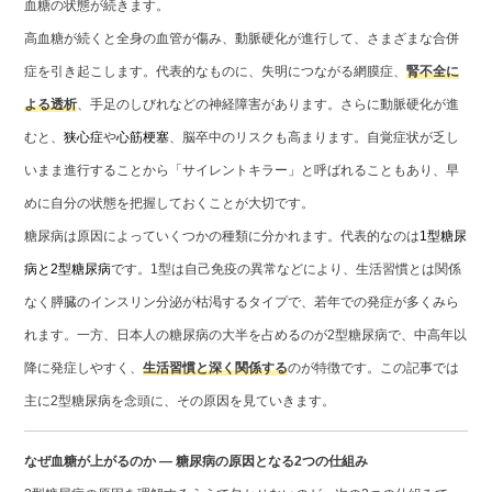
血糖の状態が続きます。
高血糖が続くと全身の血管が傷み、動脈硬化が進行して、さまざまな合併
症を引き起こします。代表的なものに、失明につながる網膜症、
腎不全に
よる透析
、手足のしびれなどの神経障害があります。さらに動脈硬化が進
むと、
狭心症
や
心筋梗塞
、脳卒中のリスクも高まります。自覚症状が乏し
いまま進行することから「サイレントキラー」と呼ばれることもあり、早
めに自分の状態を把握しておくことが大切です。
糖尿病は原因によっていくつかの種類に分かれます。代表的なのは
1型糖尿
病と2型糖尿病
です。1型は自己免疫の異常などにより、生活習慣とは関係
なく膵臓のインスリン分泌が枯渇するタイプで、若年での発症が多くみら
れます。一方、日本人の糖尿病の大半を占めるのが2型糖尿病で、中高年以
降に発症しやすく、
生活習慣と深く関係する
のが特徴です。この記事では
主に2型糖尿病を念頭に、その原因を見ていきます。
なぜ血糖が上がるのか ― 糖尿病の原因となる2つの仕組み