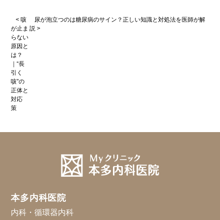
< 咳
尿が泡立つのは糖尿病のサイン？正しい知識と対処法を医師が解
が止ま
説 >
らない
原因と
は？
｜“長
引く
咳”の
正体と
対応
策
本多内科医院
内科・循環器内科