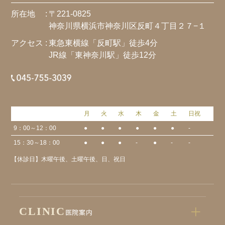
所在地 :
〒221-0825
神奈川県横浜市神奈川区反町４丁目２７−１
アクセス :
東急東横線「反町駅」徒歩4分
JR線「東神奈川駅」徒歩12分
月
火
水
木
金
土
日祝
9：00～12：00
●
●
●
●
●
●
-
15：30～18：00
●
●
●
-
●
-
-
【休診日】木曜午後、土曜午後、日、祝日
CLINIC
医院案内