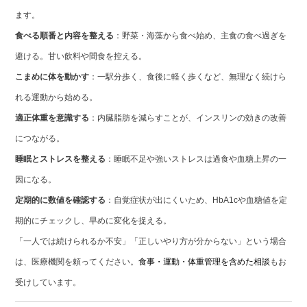
ます。
食べる順番と内容を整える
：野菜・海藻から食べ始め、主食の食べ過ぎを
避ける。甘い飲料や間食を控える。
こまめに体を動かす
：一駅分歩く、食後に軽く歩くなど、無理なく続けら
れる運動から始める。
適正体重を意識する
：内臓脂肪を減らすことが、インスリンの効きの改善
につながる。
睡眠とストレスを整える
：睡眠不足や強いストレスは過食や血糖上昇の一
因になる。
定期的に数値を確認する
：自覚症状が出にくいため、HbA1cや血糖値を定
期的にチェックし、早めに変化を捉える。
「一人では続けられるか不安」「正しいやり方が分からない」という場合
は、医療機関を頼ってください。
食事・運動・体重管理を含めた相談
もお
受けしています。