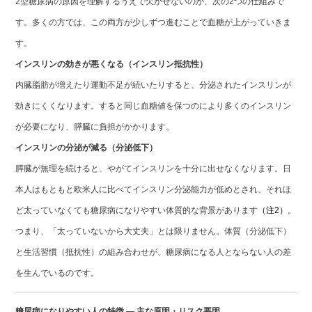
2型糖尿病の原因を理解するうえで欠かせないのが、次の2つの仕組みで
す。多くの方では、この両方が少しずつ進むことで血糖が上がっていきま
す。
インスリンの効きが悪くなる（インスリン抵抗性）
内臓脂肪が増えたり運動不足が続いたりすると、分泌されたインスリンが
効きにくくなります。すると同じ血糖値を保つのにより多くのインスリン
が必要になり、膵臓に負担がかかります。
インスリンの分泌が減る（分泌低下）
膵臓が無理を続けると、やがてインスリンを十分に出せなくなります。日
本人はもともと欧米人に比べてインスリン分泌能力が低めとされ、それほ
ど太っていなくても糖尿病になりやすい体質的な背景があります
（注2）
。
つまり、「太っていないから大丈夫」とは限りません。体質（分泌低下）
と生活習慣（抵抗性）の組み合わせが、糖尿病になる人とならない人の差
を生んでいるのです。
糖尿病になりやすい人の特徴 ― 主な原因・リスク要因