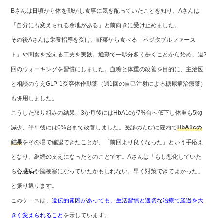
Bさんは日頃から体を動かし食事に気を配っていたことを知り、Aさんは
「自分にも変えられる余地がある」と前向きに受け止めました。
その後Aさんは栄養指導を受け、野菜から食べる「ベジタブルファース
ト」や間食を控える工夫を実践。通勤で一駅分多く歩くことから始め、週2
回のウォーキングを習慣にしました。血糖と体重の改善を目的に、主治医
と相談のうえGLP-1受容体作動薬（週1回の自己注射による糖尿病治療薬）
も併用しました。
こうした取り組みの結果、3か月後にはHbA1cが7%台へ低下し体重も5kg
減少、半年後には6%台まで改善しました。受診のたびに院内で
HbA1cの
結果
をその場で確認できたことが、「前回より良くなった」という手応え
となり、継続の支えになったとのことです。Aさんは「もし悪化していた
ら
心臓病
や脳梗塞になっていたかもしれない。早く対策できてよかった」
と振り返ります。
このケースは、
遺伝的素因があっても、生活習慣と適切な治療で経過を大
きく変えられること
を示しています。