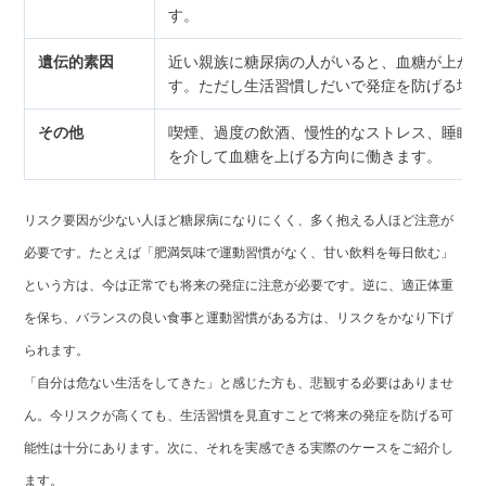
す。
遺伝的素因
近い親族に糖尿病の人がいると、血糖が上が
す。ただし生活習慣しだいで発症を防げる場
その他
喫煙、過度の飲酒、慢性的なストレス、睡眠
を介して血糖を上げる方向に働きます。
リスク要因が少ない人ほど糖尿病になりにくく、多く抱える人ほど注意が
必要です。たとえば「肥満気味で運動習慣がなく、甘い飲料を毎日飲む」
という方は、今は正常でも将来の発症に注意が必要です。逆に、適正体重
を保ち、バランスの良い食事と運動習慣がある方は、リスクをかなり下げ
られます。
「自分は危ない生活をしてきた」と感じた方も、悲観する必要はありませ
ん。今リスクが高くても、生活習慣を見直すことで将来の発症を防げる可
能性は十分にあります。次に、それを実感できる実際のケースをご紹介し
ます。