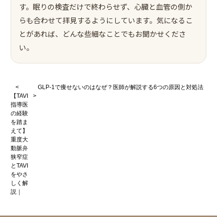
す。眠りの検査だけで終わらせず、心臓と血管の側か
らも合わせて拝見するようにしています。気になるこ
とがあれば、どんな些細なことでもお聞かせくださ
い。
<
GLP-1で痩せないのはなぜ？医師が解説する6つの原因と対処法
【TAVI
>
指導医
の経験
を踏ま
えて】
重度大
動脈弁
狭窄症
とTAVI
をやさ
しく解
説｜