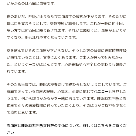
がかかるのは心臓と血管です。
夜のあいだ、呼吸が止まるたびに血液中の酸素が下がります。そのたびに
体は目を覚まそうとして、交感神経が緊張します。これが一晩に何十回、
多い方では何百回と繰り返されます。それが毎晩続くと、血圧が上がりや
すくなり、脈も乱れやすくなっていきます。
薬を飲んでいるのに血圧が下がらない。そうした方の背景に睡眠時無呼吸
が隠れていることは、実際によくあります。ご本人が思ってもみなかっ
た、というケースがほとんどです。心房細動や心不全との関わりも報告さ
れています。
そのため当院では、睡眠の検査だけで終わらせないようにしています。ご
家庭で測っている血圧の記録、心電図、必要に応じて
心エコー
も拝見した
うえで、何から取りかかるかを一緒に考えていきます。睡眠時無呼吸と高
血圧で別々の医療機関に通っていただくより、そのほうがご負担も少なく
て済むと思います。
高血圧と睡眠時無呼吸症候群の関係について、詳しくはこちらをご覧くだ
さい