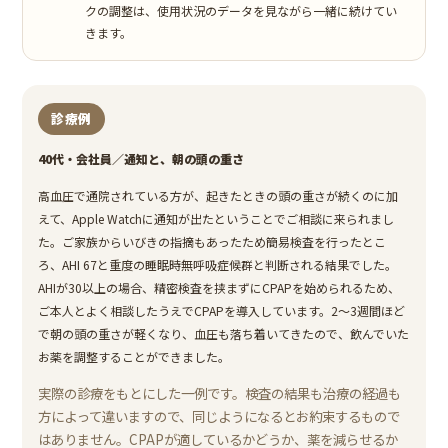
クの調整は、使用状況のデータを見ながら一緒に続けてい
きます。
診療例
40代・会社員／通知と、朝の頭の重さ
高血圧で通院されている方が、起きたときの頭の重さが続くのに加
えて、Apple Watchに通知が出たということでご相談に来られまし
た。ご家族からいびきの指摘もあったため簡易検査を行ったとこ
ろ、AHI 67と重度の睡眠時無呼吸症候群と判断される結果でした。
AHIが30以上の場合、精密検査を挟まずにCPAPを始められるため、
ご本人とよく相談したうえでCPAPを導入しています。2〜3週間ほど
で朝の頭の重さが軽くなり、血圧も落ち着いてきたので、飲んでいた
お薬を調整することができました。
実際の診療をもとにした一例です。検査の結果も治療の経過も
方によって違いますので、同じようになるとお約束するもので
はありません。CPAPが適しているかどうか、薬を減らせるか