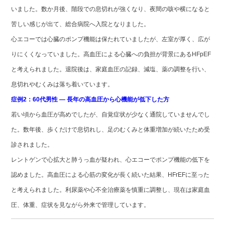
いました。数か月後、階段での息切れが強くなり、夜間の咳や横になると
苦しい感じが出て、総合病院へ入院となりました。
心エコーでは心臓のポンプ機能は保たれていましたが、左室が厚く、広が
りにくくなっていました。高血圧による心臓への負担が背景にあるHFpEF
と考えられました。退院後は、家庭血圧の記録、減塩、薬の調整を行い、
息切れやむくみは落ち着いています。
症例2：60代男性 ― 長年の高血圧から心機能が低下した方
若い頃から血圧が高めでしたが、自覚症状が少なく通院していませんでし
た。数年後、歩くだけで息切れし、足のむくみと体重増加が続いたため受
診されました。
レントゲンで心拡大と肺うっ血が疑われ、心エコーでポンプ機能の低下を
認めました。高血圧による心筋の変化が長く続いた結果、HFrEFに至った
と考えられました。利尿薬や心不全治療薬を慎重に調整し、現在は家庭血
圧、体重、症状を見ながら外来で管理しています。