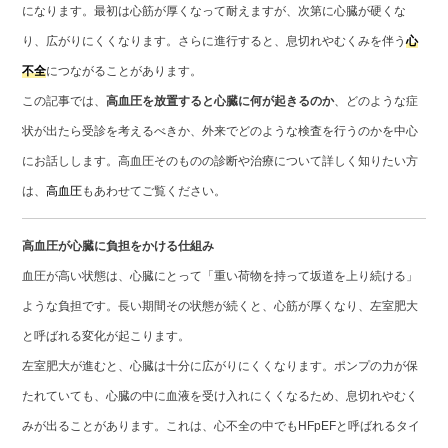
になります。最初は心筋が厚くなって耐えますが、次第に心臓が硬くな
り、広がりにくくなります。さらに進行すると、息切れやむくみを伴う
心
不全
につながることがあります。
この記事では、
高血圧を放置すると心臓に何が起きるのか
、どのような症
状が出たら受診を考えるべきか、外来でどのような検査を行うのかを中心
にお話しします。高血圧そのものの診断や治療について詳しく知りたい方
は、
高血圧
もあわせてご覧ください。
高血圧が心臓に負担をかける仕組み
血圧が高い状態は、心臓にとって「重い荷物を持って坂道を上り続ける」
ような負担です。長い期間その状態が続くと、心筋が厚くなり、左室肥大
と呼ばれる変化が起こります。
左室肥大が進むと、心臓は十分に広がりにくくなります。ポンプの力が保
たれていても、心臓の中に血液を受け入れにくくなるため、息切れやむく
みが出ることがあります。これは、心不全の中でもHFpEFと呼ばれるタイ