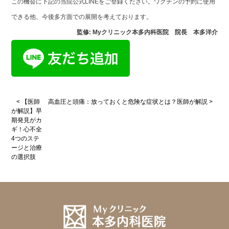
この機会に下記の当院公式LINEをご登録ください。ワクチンの予約に使用
できる他、今後多方面での展開を考えております。
監修: Myクリニック本多内科医院 院長 本多洋介
< 【医師
高血圧と頭痛：放っておくと危険な症状とは？医師が解説 >
が解説】早
期発見がカ
ギ！心不全
4つのステ
ージと治療
の選択肢