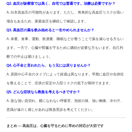
Q2. 血圧が診察室では高く、自宅では普通です。治療は必要ですか？
A. 白衣高血圧の可能性があります。ただし、将来的な高血圧リスクが高い
場合もあるため、家庭血圧を継続して確認します。
Q3. 高血圧の薬を飲み始めると一生やめられませんか？
A. 体重、食事、運動、飲酒量、睡眠などが整うことで薬を減らせる方もい
ます。一方で、心臓や腎臓を守るために継続が必要な方もいます。自己判
断での中止は避けましょう。
Q4. 心不全と言われたら、もう元には戻りませんか？
A. 原因や心不全のタイプによって経過は異なります。早期に血圧や合併症
を整えることで、症状の安定や入院リスクの低下が期待できます。
Q5. どんな症状なら救急を考えるべきですか？
A. 急な強い息切れ、横になれない呼吸苦、泡状の痰、強い胸痛、冷や汗、
意識が遠のく感じがあれば救急受診を考えてください。
まとめ ― 高血圧は、心臓を守るために早めの対応が大切です