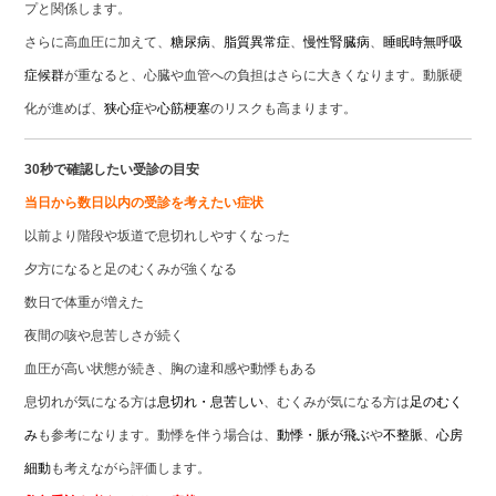
プと関係します。
さらに高血圧に加えて、
糖尿病
、
脂質異常症
、
慢性腎臓病
、
睡眠時無呼吸
症候群
が重なると、心臓や血管への負担はさらに大きくなります。動脈硬
化が進めば、
狭心症
や
心筋梗塞
のリスクも高まります。
30秒で確認したい受診の目安
当日から数日以内の受診を考えたい症状
以前より階段や坂道で息切れしやすくなった
夕方になると足のむくみが強くなる
数日で体重が増えた
夜間の咳や息苦しさが続く
血圧が高い状態が続き、胸の違和感や動悸もある
息切れが気になる方は
息切れ・息苦しい
、むくみが気になる方は
足のむく
み
も参考になります。動悸を伴う場合は、
動悸・脈が飛ぶ
や
不整脈
、
心房
細動
も考えながら評価します。