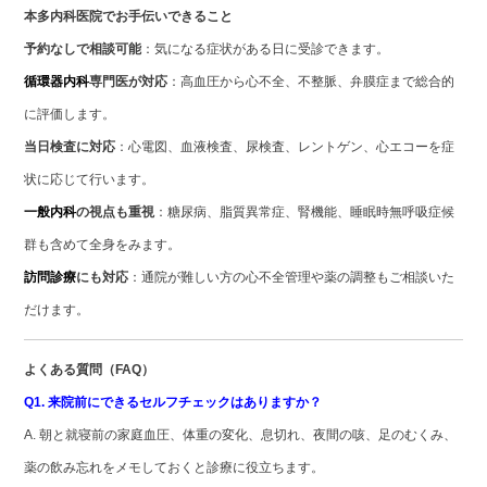
本多内科医院でお手伝いできること
予約なしで相談可能
：気になる症状がある日に受診できます。
循環器内科
専門医が対応
：高血圧から心不全、不整脈、弁膜症まで総合的
に評価します。
当日検査に対応
：心電図、血液検査、尿検査、レントゲン、心エコーを症
状に応じて行います。
一般内科
の視点も重視
：糖尿病、脂質異常症、腎機能、睡眠時無呼吸症候
群も含めて全身をみます。
訪問診療
にも対応
：通院が難しい方の心不全管理や薬の調整もご相談いた
だけます。
よくある質問（FAQ）
Q1. 来院前にできるセルフチェックはありますか？
A. 朝と就寝前の家庭血圧、体重の変化、息切れ、夜間の咳、足のむくみ、
薬の飲み忘れをメモしておくと診療に役立ちます。