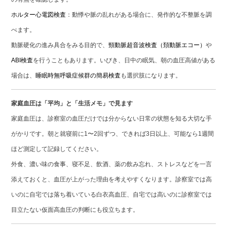
ホルター心電図検査
：動悸や脈の乱れがある場合に、発作的な不整脈を調
べます。
動脈硬化の進み具合をみる目的で、
頸動脈超音波検査（頚動脈エコー）
や
ABI検査
を行うこともあります。いびき、日中の眠気、朝の血圧高値がある
場合は、
睡眠時無呼吸症候群の簡易検査
も選択肢になります。
家庭血圧は「平均」と「生活メモ」で見ます
家庭血圧は、診察室の血圧だけでは分からない日常の状態を知る大切な手
がかりです。朝と就寝前に1〜2回ずつ、できれば3日以上、可能なら1週間
ほど測定して記録してください。
外食、濃い味の食事、寝不足、飲酒、薬の飲み忘れ、ストレスなどを一言
添えておくと、血圧が上がった理由を考えやすくなります。診察室では高
いのに自宅では落ち着いている白衣高血圧、自宅では高いのに診察室では
目立たない仮面高血圧の判断にも役立ちます。