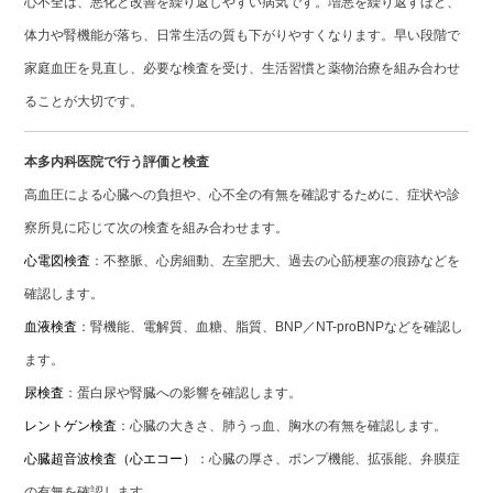
心不全は、悪化と改善を繰り返しやすい病気です。増悪を繰り返すほど、
体力や腎機能が落ち、日常生活の質も下がりやすくなります。早い段階で
家庭血圧を見直し、必要な検査を受け、生活習慣と薬物治療を組み合わせ
ることが大切です。
本多内科医院で行う評価と検査
高血圧による心臓への負担や、心不全の有無を確認するために、症状や診
察所見に応じて次の検査を組み合わせます。
心電図検査
：不整脈、心房細動、左室肥大、過去の心筋梗塞の痕跡などを
確認します。
血液検査
：腎機能、電解質、血糖、脂質、BNP／NT-proBNPなどを確認し
ます。
尿検査
：蛋白尿や腎臓への影響を確認します。
レントゲン検査
：心臓の大きさ、肺うっ血、胸水の有無を確認します。
心臓超音波検査（心エコー）
：心臓の厚さ、ポンプ機能、拡張能、弁膜症
の有無を確認します。