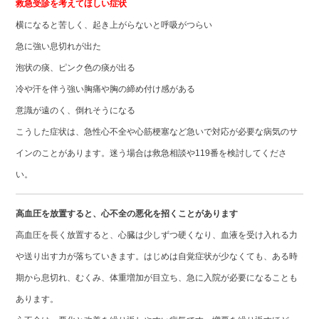
救急受診を考えてほしい症状
横になると苦しく、起き上がらないと呼吸がつらい
急に強い息切れが出た
泡状の痰、ピンク色の痰が出る
冷や汗を伴う強い胸痛や胸の締め付け感がある
意識が遠のく、倒れそうになる
こうした症状は、急性心不全や心筋梗塞など急いで対応が必要な病気のサ
インのことがあります。迷う場合は救急相談や119番を検討してくださ
い。
高血圧を放置すると、心不全の悪化を招くことがあります
高血圧を長く放置すると、心臓は少しずつ硬くなり、血液を受け入れる力
や送り出す力が落ちていきます。はじめは自覚症状が少なくても、ある時
期から息切れ、むくみ、体重増加が目立ち、急に入院が必要になることも
あります。