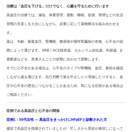
治療は「血圧を下げる」だけでなく、心臓を守るために行います
高血圧の治療では、減塩、体重管理、運動、睡眠、節酒、禁煙などの生活
習慣の見直しを土台にしながら、必要に応じて薬物療法を組み合わせま
す。
薬は、年齢、家庭血圧、腎機能、糖尿病や慢性腎臓病の有無、心不全の状
態によって選びます。ARB／ACE阻害薬、カルシウム拮抗薬、利尿薬、β
遮断薬などを、患者さんごとの状態に合わせて調整します。
すでに心不全がある場合は、心不全のタイプや腎機能、血圧、脈拍を確認
しながら薬を選びます。自己判断で薬を中止したり増減したりすると、血
圧や心不全の悪化につながることがあるため、気になる症状がある場合は
ご相談ください。
症例でみる高血圧と心不全の関係
症例1：50代女性 ― 高血圧をきっかけにHFpEFと診断された方
健診で高血圧を指摘されていましたが、忙しさから受診が後回しになって