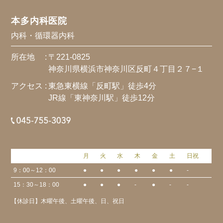
本多内科医院
内科・循環器内科
所在地 :
〒221-0825
神奈川県横浜市神奈川区反町４丁目２７−１
アクセス :
東急東横線「反町駅」徒歩4分
JR線「東神奈川駅」徒歩12分
月
火
水
木
金
土
日祝
9：00～12：00
●
●
●
●
●
●
-
15：30～18：00
●
●
●
-
●
-
-
【休診日】木曜午後、土曜午後、日、祝日