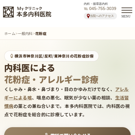
内科・循環器内科
℡ 045-755-3039
当院へのアクセス
MENU
ホーム
>
一般内科
>
花粉症
横浜市神奈川区/反町/東神奈川の花粉症診療
内科医による
花粉症・アレルギー診療
くしゃみ・鼻水・鼻づまり・目のかゆみだけでなく、
アレル
ギーによる咳
、喘息の悪化、眠気が少ない薬の相談、
生活習
慣病
の薬との兼ね合いまで。 本多内科医院では、内科医の視
点で花粉症を総合的に診療しています。